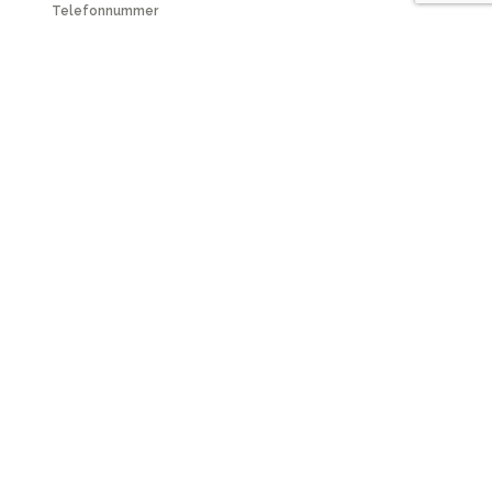
Telefonnummer
Nachricht
0 / 180
Nachricht senden