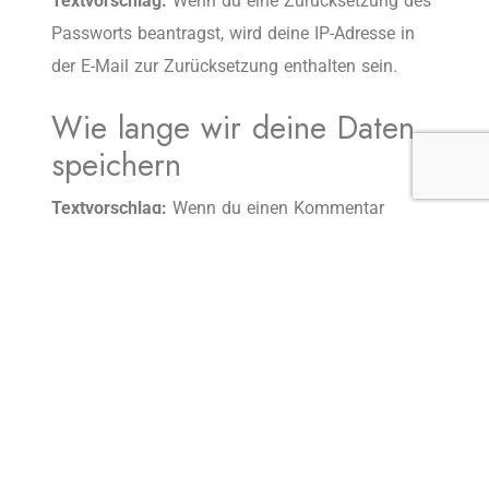
Textvorschlag:
Wenn du eine Zurücksetzung des
Passworts beantragst, wird deine IP-Adresse in
der E-Mail zur Zurücksetzung enthalten sein.
Wie lange wir deine Daten
speichern
Textvorschlag:
Wenn du einen Kommentar
schreibst, wird dieser inklusive Metadaten zeitlich
unbegrenzt gespeichert. Auf diese Art können wir
Folgekommentare automatisch erkennen und
freigeben, anstatt sie in einer Moderations-
Warteschlange festzuhalten.
Für Benutzer, die sich auf unserer Website
registrieren, speichern wir zusätzlich die